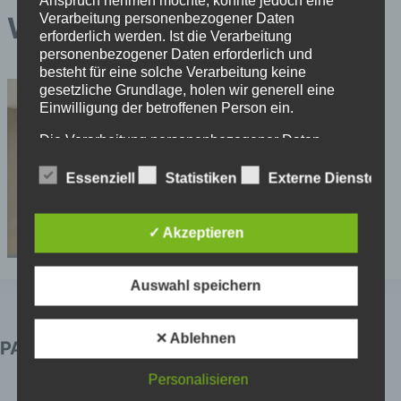
Anspruch nehmen möchte, könnte jedoch eine
Verarbeitung personenbezogener Daten
Waldbad (5)
erforderlich werden. Ist die Verarbeitung
personenbezogener Daten erforderlich und
besteht für eine solche Verarbeitung keine
gesetzliche Grundlage, holen wir generell eine
Einwilligung der betroffenen Person ein.
Die Verarbeitung personenbezogener Daten,
beispielsweise des Namens, der Anschrift, E-Mail-
Adresse oder Telefonnummer einer betroffenen
Essenziell
Statistiken
Externe Dienste
Person, erfolgt stets im Einklang mit der
Datenschutz-Grundverordnung und in
Übereinstimmung mit den für uns geltenden
✓ Akzeptieren
landesspezifischen Datenschutzbestimmungen.
Mittels dieser Datenschutzerklärung möchte unser
Unternehmen die Öffentlichkeit über Art, Umfang
Auswahl speichern
und Zweck der von uns erhobenen, genutzten und
verarbeiteten personenbezogenen Daten
informieren. Ferner werden betroffene Personen
✕ Ablehnen
PARTNER
mittels dieser Datenschutzerklärung über die ihnen
zustehenden Rechte aufgeklärt.
Personalisieren