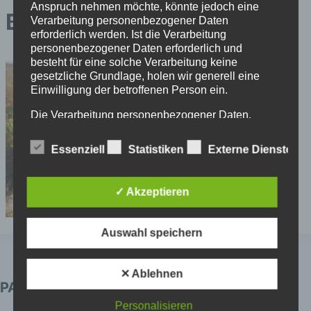
Anspruch nehmen möchte, könnte jedoch eine
Burgruine Hohnstein
Verarbeitung personenbezogener Daten
erforderlich werden. Ist die Verarbeitung
personenbezogener Daten erforderlich und
besteht für eine solche Verarbeitung keine
gesetzliche Grundlage, holen wir generell eine
Einwilligung der betroffenen Person ein.
Die Verarbeitung personenbezogener Daten,
beispielsweise des Namens, der Anschrift, E-Mail-
Adresse oder Telefonnummer einer betroffenen
Essenziell
Statistiken
Externe Dienste
Person, erfolgt stets im Einklang mit der
Datenschutz-Grundverordnung und in
Übereinstimmung mit den für uns geltenden
✓ Akzeptieren
landesspezifischen Datenschutzbestimmungen.
Mittels dieser Datenschutzerklärung möchte unser
Unternehmen die Öffentlichkeit über Art, Umfang
Auswahl speichern
und Zweck der von uns erhobenen, genutzten und
verarbeiteten personenbezogenen Daten
informieren. Ferner werden betroffene Personen
✕ Ablehnen
mittels dieser Datenschutzerklärung über die ihnen
PARTNER
zustehenden Rechte aufgeklärt.
Personalisieren