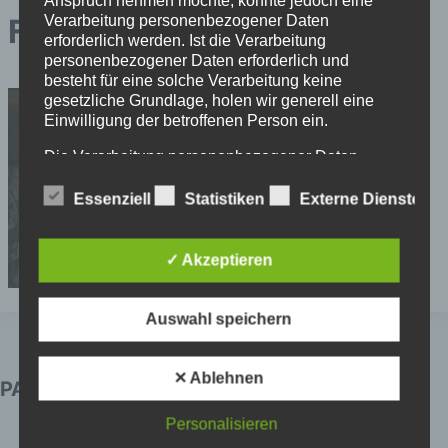
Anspruch nehmen möchte, könnte jedoch eine
Verarbeitung personenbezogener Daten
FH198
erforderlich werden. Ist die Verarbeitung
personenbezogener Daten erforderlich und
besteht für eine solche Verarbeitung keine
gesetzliche Grundlage, holen wir generell eine
Einwilligung der betroffenen Person ein.
Die Verarbeitung personenbezogener Daten,
beispielsweise des Namens, der Anschrift, E-Mail-
Adresse oder Telefonnummer einer betroffenen
Essenziell
Statistiken
Externe Dienste
Person, erfolgt stets im Einklang mit der
Datenschutz-Grundverordnung und in
Übereinstimmung mit den für uns geltenden
✓ Akzeptieren
landesspezifischen Datenschutzbestimmungen.
Mittels dieser Datenschutzerklärung möchte unser
Unternehmen die Öffentlichkeit über Art, Umfang
Auswahl speichern
und Zweck der von uns erhobenen, genutzten und
verarbeiteten personenbezogenen Daten
informieren. Ferner werden betroffene Personen
✕ Ablehnen
PARTNER
mittels dieser Datenschutzerklärung über die ihnen
zustehenden Rechte aufgeklärt.
Personalisieren