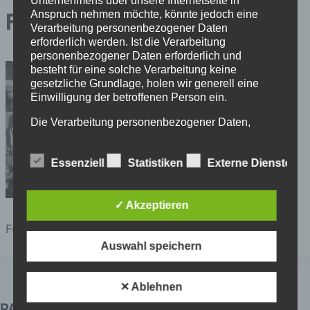
Unternehmens über unsere Internetseite in
Anspruch nehmen möchte, könnte jedoch eine
Fun Horns 1
Verarbeitung personenbezogener Daten
erforderlich werden. Ist die Verarbeitung
personenbezogener Daten erforderlich und
besteht für eine solche Verarbeitung keine
gesetzliche Grundlage, holen wir generell eine
Einwilligung der betroffenen Person ein.
Die Verarbeitung personenbezogener Daten,
beispielsweise des Namens, der Anschrift, E-Mail-
Adresse oder Telefonnummer einer betroffenen
Essenziell
Statistiken
Externe Dienste
Person, erfolgt stets im Einklang mit der
Datenschutz-Grundverordnung und in
Übereinstimmung mit den für uns geltenden
landesspezifischen Datenschutzbestimmungen.
✓ Akzeptieren
Mittels dieser Datenschutzerklärung möchte unser
Fun Horns 1
Unternehmen die Öffentlichkeit über Art, Umfang
Auswahl speichern
und Zweck der von uns erhobenen, genutzten und
verarbeiteten personenbezogenen Daten
informieren. Ferner werden betroffene Personen
✕ Ablehnen
mittels dieser Datenschutzerklärung über die ihnen
zustehenden Rechte aufgeklärt.
PARTNER