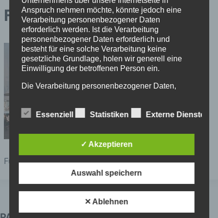
Unternehmens über unsere Internetseite in
Anspruch nehmen möchte, könnte jedoch eine
Fun Horns 2
Verarbeitung personenbezogener Daten
erforderlich werden. Ist die Verarbeitung
personenbezogener Daten erforderlich und
besteht für eine solche Verarbeitung keine
gesetzliche Grundlage, holen wir generell eine
Einwilligung der betroffenen Person ein.
Die Verarbeitung personenbezogener Daten,
beispielsweise des Namens, der Anschrift, E-Mail-
Adresse oder Telefonnummer einer betroffenen
Essenziell
Statistiken
Externe Dienste
Person, erfolgt stets im Einklang mit der
Datenschutz-Grundverordnung und in
Übereinstimmung mit den für uns geltenden
landesspezifischen Datenschutzbestimmungen.
✓ Akzeptieren
Mittels dieser Datenschutzerklärung möchte unser
Fun Horns 2
Unternehmen die Öffentlichkeit über Art, Umfang
Auswahl speichern
und Zweck der von uns erhobenen, genutzten und
verarbeiteten personenbezogenen Daten
informieren. Ferner werden betroffene Personen
✕ Ablehnen
mittels dieser Datenschutzerklärung über die ihnen
zustehenden Rechte aufgeklärt.
PARTNER