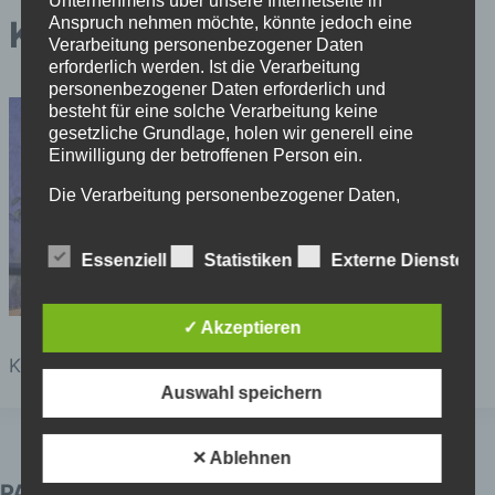
Unternehmens über unsere Internetseite in
Anspruch nehmen möchte, könnte jedoch eine
Keimzeit 6
Verarbeitung personenbezogener Daten
erforderlich werden. Ist die Verarbeitung
personenbezogener Daten erforderlich und
besteht für eine solche Verarbeitung keine
gesetzliche Grundlage, holen wir generell eine
Einwilligung der betroffenen Person ein.
Die Verarbeitung personenbezogener Daten,
beispielsweise des Namens, der Anschrift, E-Mail-
Adresse oder Telefonnummer einer betroffenen
Essenziell
Statistiken
Externe Dienste
Person, erfolgt stets im Einklang mit der
Datenschutz-Grundverordnung und in
Übereinstimmung mit den für uns geltenden
landesspezifischen Datenschutzbestimmungen.
✓ Akzeptieren
Mittels dieser Datenschutzerklärung möchte unser
Keimzeit 6
Unternehmen die Öffentlichkeit über Art, Umfang
Auswahl speichern
und Zweck der von uns erhobenen, genutzten und
verarbeiteten personenbezogenen Daten
informieren. Ferner werden betroffene Personen
✕ Ablehnen
mittels dieser Datenschutzerklärung über die ihnen
zustehenden Rechte aufgeklärt.
PARTNER