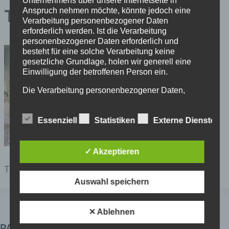
Unternehmens über unsere Internetseite in
Anspruch nehmen möchte, könnte jedoch eine
Tanzstudio Radeva
Verarbeitung personenbezogener Daten
erforderlich werden. Ist die Verarbeitung
personenbezogener Daten erforderlich und
besteht für eine solche Verarbeitung keine
gesetzliche Grundlage, holen wir generell eine
Einwilligung der betroffenen Person ein.
Die Verarbeitung personenbezogener Daten,
beispielsweise des Namens, der Anschrift, E-Mail-
Adresse oder Telefonnummer einer betroffenen
Essenziell
Statistiken
Externe Dienste
Person, erfolgt stets im Einklang mit der
Datenschutz-Grundverordnung und in
Übereinstimmung mit den für uns geltenden
landesspezifischen Datenschutzbestimmungen.
✓ Akzeptieren
Mittels dieser Datenschutzerklärung möchte unser
Tanzstudio Radeva 10
Unternehmen die Öffentlichkeit über Art, Umfang
Auswahl speichern
und Zweck der von uns erhobenen, genutzten und
verarbeiteten personenbezogenen Daten
informieren. Ferner werden betroffene Personen
✕ Ablehnen
mittels dieser Datenschutzerklärung über die ihnen
zustehenden Rechte aufgeklärt.
PARTNER