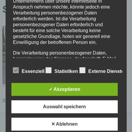
Unternehmens über unsere Internetseite in
Sportfest 5
Anspruch nehmen möchte, könnte jedoch eine
Verarbeitung personenbezogener Daten
erforderlich werden. Ist die Verarbeitung
personenbezogener Daten erforderlich und
besteht für eine solche Verarbeitung keine
gesetzliche Grundlage, holen wir generell eine
Einwilligung der betroffenen Person ein.
Die Verarbeitung personenbezogener Daten,
beispielsweise des Namens, der Anschrift, E-Mail-
Adresse oder Telefonnummer einer betroffenen
Person, erfolgt stets im Einklang mit der
Essenziell
Statistiken
Externe Dienste
Datenschutz-Grundverordnung und in
Übereinstimmung mit den für uns geltenden
landesspezifischen Datenschutzbestimmungen.
✓ Akzeptieren
Mittels dieser Datenschutzerklärung möchte unser
Sportfest
Unternehmen die Öffentlichkeit über Art, Umfang
und Zweck der von uns erhobenen, genutzten und
Auswahl speichern
verarbeiteten personenbezogenen Daten
informieren. Ferner werden betroffene Personen
mittels dieser Datenschutzerklärung über die ihnen
✕ Ablehnen
zustehenden Rechte aufgeklärt.