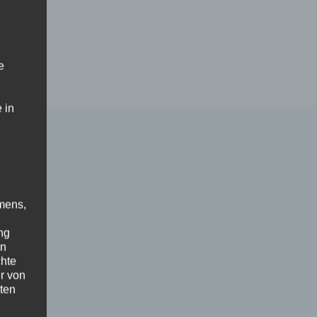
e
 in
mens,
ng
en
chte
r von
ten