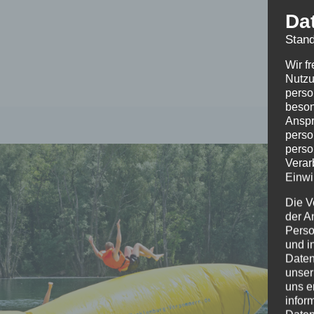
Da
Stand
Wir f
Nutzu
perso
beson
Anspr
perso
perso
Verar
Einwi
Die V
der A
Perso
und i
Daten
unser
uns e
infor