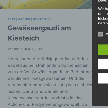
Daten
Wir h
und o
lücke
2013
|
ARCHIV
|
PORTFOLIO
perso
Gewässergaudi am
Inter
aufwe
E
Kiesteich
Aus d
perso
telef
Von
mc
06/07/2013
Begr
Heute luden der Kreisjugendring und das
Badehaus bei strahlendem Sonnenschein
Die D
zum großen Gewässergaudi am Badestrand
den E
Date
der Bielener Kiesgewässer ein. Und die
Daten
Veranstalter haben sich richtig was einfallen
unser
lassen. Der Strand der Bielener
sein.
Begri
Kiesgewässer wurde kurzfristig in eine
Action- und Partyzone umgewandelt. Da
Wir v