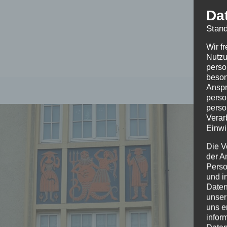
Da
Stand
Wir f
Nutzu
perso
beson
Anspr
perso
perso
Verar
Einwi
Die V
der A
Perso
und i
Daten
unser
uns e
infor