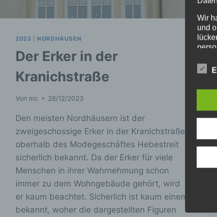
Daten
Wir h
und o
lücke
2023
|
NORDHAUSEN
perso
Der Erker in der
Inter
aufwe
E
Kranichstraße
Aus d
perso
telef
Von
mc
28/12/2023
Begr
Den meisten Nordhäusern ist der
zweigeschossige Erker in der Kranichstraße
Die D
oberhalb des Modegeschäftes Hebestreit
den E
Date
sicherlich bekannt. Da der Erker für viele
Daten
Menschen in ihrer Wahrnehmung schon
unser
immer zu dem Wohngebäude gehört, wird
sein.
Begri
er kaum beachtet. Sicherlich ist kaum einem
bekannt, woher die dargestellten Figuren
Wir v