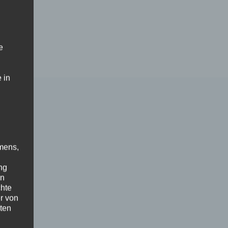
e
 in
mens,
ng
en
chte
r von
ten