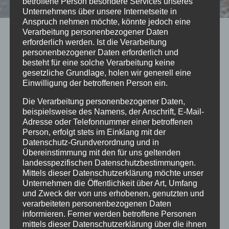
betroffene Person besondere Services unseres
Unternehmens über unsere Internetseite in
Anspruch nehmen möchte, könnte jedoch eine
Verarbeitung personenbezogener Daten
2016
erforderlich werden. Ist die Verarbeitung
In den Advent geradelt
personenbezogener Daten erforderlich und
besteht für eine solche Verarbeitung keine
gesetzliche Grundlage, holen wir generell eine
Von
mc
27/11/2016
Einwilligung der betroffenen Person ein.
Geradelt mag hier vielleicht der falsche Ausdruck
Die Verarbeitung personenbezogener Daten,
beispielsweise des Namens, der Anschrift, E-Mail-
sein, denn es handelt sich um den Adventscross.
Adresse oder Telefonnummer einer betroffenen
Gestern, am Samstag, fand im Gehege der
Person, erfolgt stets im Einklang mit der
nunmehr 2. Adventscrosss statt. Gleichzeitig
Datenschutz-Grundverordnung und in
Übereinstimmung mit den für uns geltenden
wurden hier die Thüringer
landesspezifischen Datenschutzbestimmungen.
Landesmeisterschaften ausgetragen und die
Mittels dieser Datenschutzerklärung möchte unser
Wertung zählte für den 8. Bioracercup. Im
Unternehmen die Öffentlichkeit über Art, Umfang
und Zweck der von uns erhobenen, genutzten und
Vorfgeld haben wir uns mit dem Organisator,
verarbeiteten personenbezogenen Daten
dem Harzracing e.V., getroffen und ein…
informieren. Ferner werden betroffene Personen
mittels dieser Datenschutzerklärung über die ihnen