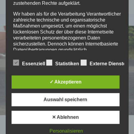
IN
WEITERLESEN
zustehenden Rechte aufgeklärt.
DEN
ADVENT
Wir haben als für die Verarbeitung Verantwortlicher
zahlreiche technische und organisatorische
GERADELT
Maßnahmen umgesetzt, um einen möglichst
lückenlosen Schutz der über diese Internetseite
verarbeiteten personenbezogenen Daten
sicherzustellen. Dennoch können Internetbasierte
Datenübertragungen grundsätzlich
Sicherheitslücken aufweisen, sodass ein absoluter
Schutz nicht gewährleistet werden kann. Aus
Essenziell
Statistiken
Externe Dienste
diesem Grund steht es jeder betroffenen Person
frei, personenbezogene Daten auch auf
alternativen Wegen, beispielsweise telefonisch, an
✓ Akzeptieren
uns zu übermitteln.
Begriffsbestimmungen
Auswahl speichern
Die Datenschutzerklärung beruht auf den
Begrifflichkeiten, die durch den Europäischen
✕ Ablehnen
Richtlinien- und Verordnungsgeber beim Erlass
2012
|
ARCHIV
der Datenschutz-Grundverordnung (DS-GVO)
Personalisieren