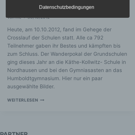
verwendet wurden. Unsere
Herbstcrosslauf der KKS
Datenschutzerklärung soll sowohl für die
Datenschutzbedingungen
Öffentlichkeit als auch für unsere Kunden und
Von
mc
30/10/2012
Geschäftspartner einfach lesbar und
verständlich sein. Um dies zu gewährleisten,
Heute, am 10.10.2012, fand im Gehege der
möchten wir vorab die verwendeten
Begrifflichkeiten erläutern.
Crosslauf der Schulen statt. Alle ca 792
Teilnehmer gaben ihr Bestes und kämpften bis
Wir verwenden in dieser Datenschutzerklärung
zum Schluss. Der Wanderpokal der Grundschulen
unter anderem die folgenden Begriffe:
ging dieses Jahr an die Käthe-Kollwitz- Schule in
Nordhausen und bei den Gymniasasten an das
Humboldtgymnasium. Hier nur ein paar
a) personenbezogene Daten
ausgewählte Bilder.
Personenbezogene Daten sind alle
HERBSTCROSSLAUF
WEITERLESEN
Informationen, die sich auf eine identifizierte
DER
oder identifizierbare natürliche Person (im
KKS
Folgenden „betroffene Person") beziehen.
Als identifizierbar wird eine natürliche
Person angesehen, die direkt oder indirekt,
insbesondere mittels Zuordnung zu einer
PARTNER