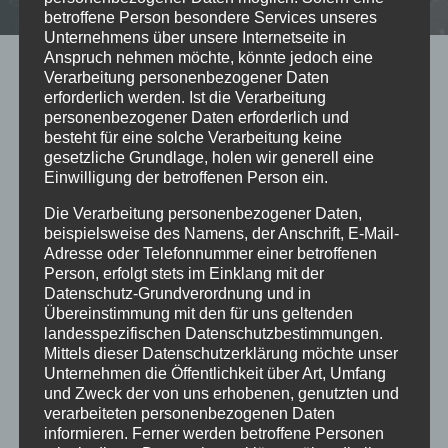
betroffene Person besondere Services unseres
Unternehmens über unsere Internetseite in
Anspruch nehmen möchte, könnte jedoch eine
2016
|
EVENTS
Verarbeitung personenbezogener Daten
erforderlich werden. Ist die Verarbeitung
61.Saison des GKV
personenbezogener Daten erforderlich und
besteht für eine solche Verarbeitung keine
Von
mc
31/01/2016
gesetzliche Grundlage, holen wir generell eine
Einwilligung der betroffenen Person ein.
Noch bis Aschermittwoch dauert die 61.Saison
Die Verarbeitung personenbezogener Daten,
des GKV. Auch gestern liessen sie es wieder
beispielsweise des Namens, der Anschrift, E-Mail-
krachen. Im Gasthaus „Zur Schweiz“, in
Adresse oder Telefonnummer einer betroffenen
Person, erfolgt stets im Einklang mit der
Görsbach, kochte der Saal. Dachdem der
Datenschutz-Grundverordnung und in
„Närrische Hof“ von der Prinzengarde auf die
Übereinstimmung mit den für uns geltenden
Bühne begleitet wurde, gaben sich Prinz Tobias
landesspezifischen Datenschutzbestimmungen.
Mittels dieser Datenschutzerklärung möchte unser
der Erste und Prinzessin Julia die Erste die Ehre.
Unternehmen die Öffentlichkeit über Art, Umfang
Unter dem Motto „Ein Hoch auf…
und Zweck der von uns erhobenen, genutzten und
verarbeiteten personenbezogenen Daten
61.SAISON
WEITERLESEN
informieren. Ferner werden betroffene Personen
DES