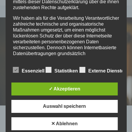
mittels dieser Datenschutzerklärung über die ihnen
GKV
zustehenden Rechte aufgeklärt.
Wir haben als für die Verarbeitung Verantwortlicher
zahlreiche technische und organisatorische
Maßnahmen umgesetzt, um einen möglichst
lückenlosen Schutz der über diese Internetseite
verarbeiteten personenbezogenen Daten
sicherzustellen. Dennoch können Internetbasierte
Datenübertragungen grundsätzlich
Sicherheitslücken aufweisen, sodass ein absoluter
Schutz nicht gewährleistet werden kann. Aus
Essenziell
Statistiken
Externe Dienste
diesem Grund steht es jeder betroffenen Person
frei, personenbezogene Daten auch auf
alternativen Wegen, beispielsweise telefonisch, an
uns zu übermitteln.
✓ Akzeptieren
Begriffsbestimmungen
Auswahl speichern
Die Datenschutzerklärung beruht auf den
2013
Begrifflichkeiten, die durch den Europäischen
✕ Ablehnen
2. Mittelalterflohmarkt in
Richtlinien- und Verordnungsgeber beim Erlass
der Datenschutz-Grundverordnung (DS-GVO)