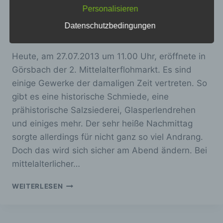
Personalisieren
verwendet wurden. Unsere
Görsbach
Datenschutzerklärung soll sowohl für die
Datenschutzbedingungen
Öffentlichkeit als auch für unsere Kunden und
Von
mc
27/07/2013
Geschäftspartner einfach lesbar und
verständlich sein. Um dies zu gewährleisten,
Heute, am 27.07.2013 um 11.00 Uhr, eröffnete in
möchten wir vorab die verwendeten
Begrifflichkeiten erläutern.
Görsbach der 2. Mittelalterflohmarkt. Es sind
einige Gewerke der damaligen Zeit vertreten. So
Wir verwenden in dieser Datenschutzerklärung
gibt es eine historische Schmiede, eine
unter anderem die folgenden Begriffe:
prähistorische Salzsiederei, Glasperlendrehen
und einiges mehr. Der sehr heiße Nachmittag
sorgte allerdings für nicht ganz so viel Andrang.
a) personenbezogene Daten
Doch das wird sich sicher am Abend ändern. Bei
mittelalterlicher…
Personenbezogene Daten sind alle
Informationen, die sich auf eine identifizierte
2.
oder identifizierbare natürliche Person (im
WEITERLESEN
Folgenden „betroffene Person") beziehen.
MITTELALTERFLOHMARKT
Als identifizierbar wird eine natürliche
IN
Person angesehen, die direkt oder indirekt,
GÖRSBACH