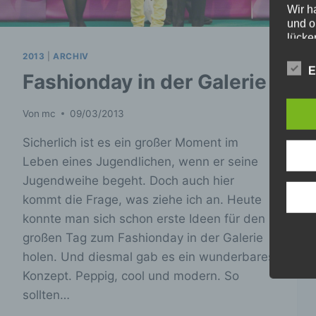
Wir h
und o
lücke
perso
2013
|
ARCHIV
Inter
E
Fashionday in der Galerie
aufwe
Aus d
perso
Von
mc
09/03/2013
telef
Sicherlich ist es ein großer Moment im
Begr
Leben eines Jugendlichen, wenn er seine
Jugendweihe begeht. Doch auch hier
Die D
den E
kommt die Frage, was ziehe ich an. Heute
Date
konnte man sich schon erste Ideen für den
Daten
großen Tag zum Fashionday in der Galerie
unser
sein.
holen. Und diesmal gab es ein wunderbares
Begri
Konzept. Peppig, cool und modern. So
Wir v
sollten…
folge