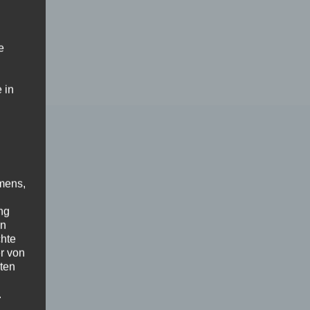
e
 in
mens,
ng
en
chte
r von
ten
.