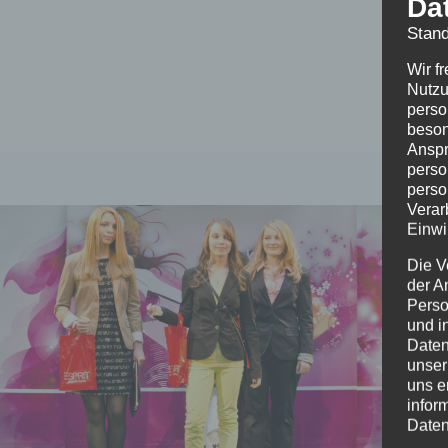
Da
Stand
Wir f
Nutzu
perso
beson
Anspr
perso
perso
Verar
Einwi
Die V
der A
Perso
und i
Daten
unser
uns e
infor
Daten