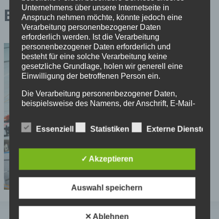
Unternehmens über unsere Internetseite in
Boweteam09
Anspruch nehmen möchte, könnte jedoch eine
Verarbeitung personenbezogener Daten
erforderlich werden. Ist die Verarbeitung
personenbezogener Daten erforderlich und
besteht für eine solche Verarbeitung keine
gesetzliche Grundlage, holen wir generell eine
Einwilligung der betroffenen Person ein.
Die Verarbeitung personenbezogener Daten,
beispielsweise des Namens, der Anschrift, E-Mail-
Adresse oder Telefonnummer einer betroffenen
Person, erfolgt stets im Einklang mit der
Essenziell
Statistiken
Externe Dienste
Datenschutz-Grundverordnung und in
Übereinstimmung mit den für uns geltenden
landesspezifischen Datenschutzbestimmungen.
✓ Akzeptieren
Mittels dieser Datenschutzerklärung möchte unser
Unternehmen die Öffentlichkeit über Art, Umfang
und Zweck der von uns erhobenen, genutzten und
Auswahl speichern
verarbeiteten personenbezogenen Daten
informieren. Ferner werden betroffene Personen
mittels dieser Datenschutzerklärung über die ihnen
✕ Ablehnen