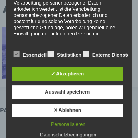
Verarbeitung personenbezogener Daten
Aaros2
erforderlich werden. Ist die Verarbeitung
personenbezogener Daten erforderlich und
besteht für eine solche Verarbeitung keine
gesetzliche Grundlage, holen wir generell eine
Einwilligung der betroffenen Person ein.
Die Verarbeitung personenbezogener Daten,
beispielsweise des Namens, der Anschrift, E-Mail-
Essenziell
Statistiken
Externe Dienste
Adresse oder Telefonnummer einer betroffenen
Person, erfolgt stets im Einklang mit der
Datenschutz-Grundverordnung und in
✓ Akzeptieren
Übereinstimmung mit den für uns geltenden
landesspezifischen Datenschutzbestimmungen.
Mittels dieser Datenschutzerklärung möchte unser
Auswahl speichern
Unternehmen die Öffentlichkeit über Art, Umfang
und Zweck der von uns erhobenen, genutzten und
verarbeiteten personenbezogenen Daten
PARTNER
✕ Ablehnen
informieren. Ferner werden betroffene Personen
mittels dieser Datenschutzerklärung über die ihnen
Personalisieren
zustehenden Rechte aufgeklärt.
Datenschutzbedingungen
Wir haben als für die Verarbeitung Verantwortlicher