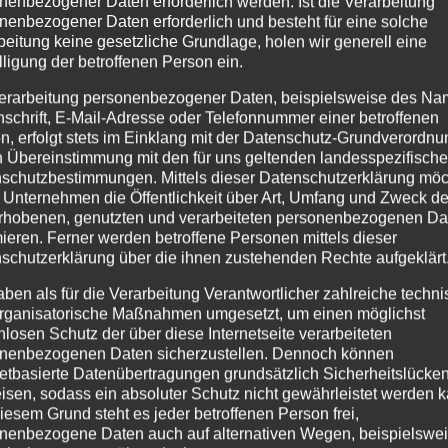
nenbezogener Daten erforderlich werden. Ist die Verarbeitung
nenbezogener Daten erforderlich und besteht für eine solche
beitung keine gesetzliche Grundlage, holen wir generell eine
lligung der betroffenen Person ein.
erarbeitung personenbezogener Daten, beispielsweise des Na
hrung in die KKS
nschrift, E-Mail-Adresse oder Telefonnummer einer betroffenen
n, erfolgt stets im Einklang mit der Datenschutz-Grundverordnu
n Übereinstimmung mit den für uns geltenden landesspezifisch
schutzbestimmungen. Mittels dieser Datenschutzerklärung mö
hulkind…Dieser Satz wurde heute für 74 ABC – Schützen
 Unternehmen die Öffentlichkeit über Art, Umfang und Zweck de
rhobenen, genutzten und verarbeiteten personenbezogenen Da
r. Denn es war ihr großer Tag. Sie bekamen ihre Zuckert
mieren. Ferner werden betroffene Personen mittels dieser
schutzerklärung über die ihnen zustehenden Rechte aufgeklärt
egt waren, konnte man an den Gesichtern erkennen. Seb
aben als für die Verarbeitung Verantwortlicher zahlreiche techn
. Schüler der 2c, der 2b und der 4b zeigte Ausschnit
rganisatorische Maßnahmen umgesetzt, um einen möglichst
Und es gab tosenden Beifall. Danach stieg noch einmal
nlosen Schutz der über diese Internetseite verarbeiteten
nenbezogenen Daten sicherzustellen. Dennoch können
men nun endlich ihre Zuckertüten und waren Schulkinder
netbasierte Datenübertragungen grundsätzlich Sicherheitslücke
isen, sodass ein absoluter Schutz nicht gewährleistet werden k
iesem Grund steht es jeder betroffenen Person frei,
#
blitzlicht-nordhausen
#
Fotograf
#
Fotograf Nordhausen
#
F
nenbezogene Daten auch auf alternativen Wegen, beispielswe