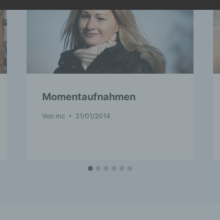
türliche Person angesehen, die direkt oder indirekt, insbes
ittels Zuordnung zu einer Kennung wie einem Namen, zu ein
ennnummer, zu Standortdaten, zu einer Online-Kennung ode
inem oder mehreren besonderen Merkmalen, die Ausdruck d
hysischen, physiologischen, genetischen, psychischen,
rtschaftlichen, kulturellen oder sozialen Identität dieser
türlichen Person sind, identifiziert werden kann.
Momentaufnahmen
) betroffene Person
Von
mc
31/01/2014
troffene Person ist jede identifizierte oder identifizierbare
atürliche Person, deren personenbezogene Daten von dem fü
rarbeitung Verantwortlichen verarbeitet werden.
) Verarbeitung
rarbeitung ist jeder mit oder ohne Hilfe automatisierter Verf
usgeführte Vorgang oder jede solche Vorgangsreihe im