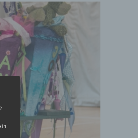
e
 in