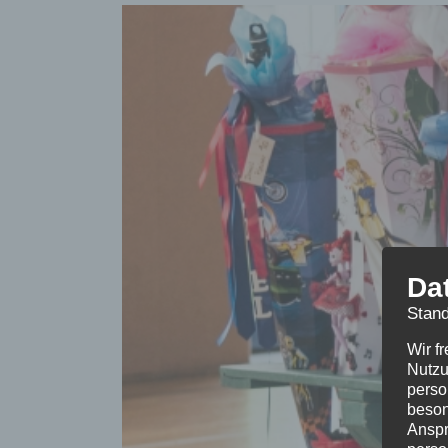
Da
Stand
Wir f
Nutzu
perso
beson
Anspr