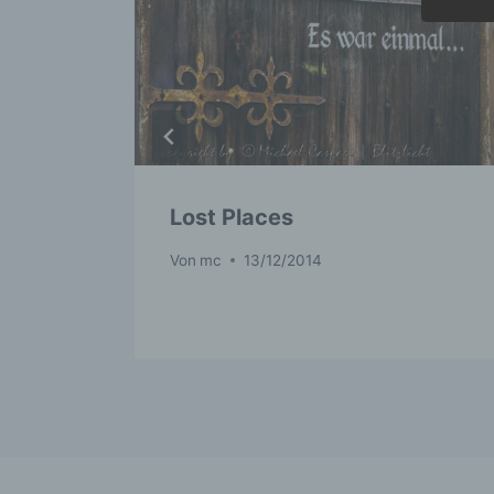
na
m
K
e
p
wi
na
?
Lost Places
b
Von
mc
13/12/2014
Be
n
Ve
c
Ve
a