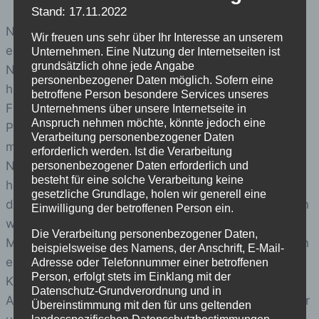
Stand: 17.11.2022
Nachdem das Akkordeonensemble den Abend
Wir freuen uns sehr über Ihr Interesse an unserem
eröffnete , begrüßte der Leiter der Kreismusikschule
Unternehmen. Eine Nutzung der Internetseiten ist
grundsätzlich ohne jede Angabe
Nordhausen, Holger Niebhagen, die Zuschauer und
personenbezogener Daten möglich. Sofern eine
hieß sie herzlich willkommen. Das Gitarrentrio Celina
betroffene Person besondere Services unseres
Franze, Emma Schorcht und Josephine Hoffmann,
Unternehmens über unsere Internetseite in
Anspruch nehmen möchte, könnte jedoch eine
Preisträgerinnen des Bundespreises von Jugend
Verarbeitung personenbezogener Daten
musiziert, spielten mit “ Fun for 3″ auf.
erforderlich werden. Ist die Verarbeitung
Neben den vielen zahlreichen Highlights, die der
personenbezogener Daten erforderlich und
besteht für eine solche Verarbeitung keine
heutige Abend zu bieten hatte, war auch erstmals
gesetzliche Grundlage, holen wir generell eine
das Tanzstudio Radeva dabei. Das Besondere daran
Einwilligung der betroffenen Person ein.
war die Kooperation aus dem Orchester der
Die Verarbeitung personenbezogener Daten,
Musikschule und dem Tanzstudio. Wie H. Niebhagen
beispielsweise des Namens, der Anschrift, E-Mail-
erwähnte, wolle er diese Zusammenarbeit zum
Adresse oder Telefonnummer einer betroffenen
Person, erfolgt stets im Einklang mit der
Kunstfest am 22.6.2013, wiederholen.
Datenschutz-Grundverordnung und in
Als Betrachter konnte man die Harmonie der Musiker
Übereinstimmung mit den für uns geltenden