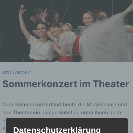
2013
|
ARCHIV
Sommerkonzert im Theater
Zum Sommerkonzert lud heute die Musikschule und
das Theater ein. Junge Künstler, unter ihnen auch
einige Preisträger, begeisterten in den frühen
Abenstunden die Zuschauer.
Datenschutzerklärung