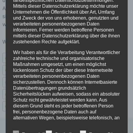
und Tänzer genießen.
landesspezifischen Datenschutzbestimmungen.
Mittels dieser Datenschutzerklärung möchte unser
Alle lieferten heute eine grabndiose Show ab , was
Unternehmen die Öffentlichkeit über Art, Umfang
sich sicher im tosenden Beifall der Zuschauer
und Zweck der von uns erhobenen, genutzten und
wiederspiegelte.
verarbeiteten personenbezogenen Daten
informieren. Ferner werden betroffene Personen
mittels dieser Datenschutzerklärung über die ihnen
Weitere Bilder sehen Sie in der
NNZ
.
zustehenden Rechte aufgeklärt.
Wir haben als für die Verarbeitung Verantwortlicher
Schlagworte:
#
Bilder
#
Bilder CD
#
Blitzlicht
#
blitzlicht-nordhausen
zahlreiche technische und organisatorische
Maßnahmen umgesetzt, um einen möglichst
#
Event
#
Fotograf
#
fotografieren
#
Impressionen
lückenlosen Schutz der über diese Internetseite
verarbeiteten personenbezogenen Daten
sicherzustellen. Dennoch können Internetbasierte
#
Link
#
Nordhausen
#
Nordhäuser
#
Radeva
#
Star
Datenübertragungen grundsätzlich
Sicherheitslücken aufweisen, sodass ein absoluter
#
Tanzstudio
#
Tanzstudio Radeva
#
Theater
Schutz nicht gewährleistet werden kann. Aus
diesem Grund steht es jeder betroffenen Person
#
Veranstaltung
frei, personenbezogene Daten auch auf
alternativen Wegen, beispielsweise telefonisch, an
uns zu übermitteln.