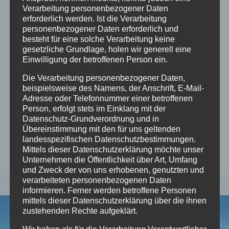
Verarbeitung personenbezogener Daten
Von
mc
20/12/2023
erforderlich werden. Ist die Verarbeitung
personenbezogener Daten erforderlich und
Das schöne Wetter nutzten wir zu einem Ausflug
besteht für eine solche Verarbeitung keine
gesetzliche Grundlage, holen wir generell eine
in den Harz und zwar zum Torfhaus. Dabei
Einwilligung der betroffenen Person ein.
konnten wir auch das neue Ausflugsziel, den
Harzturm bewundern. Es ist schon ein
Die Verarbeitung personenbezogener Daten,
beispielsweise des Namens, der Anschrift, E-Mail-
imposantes Bauwerk geworden. Über 304 Stufen
Adresse oder Telefonnummer einer betroffenen
steigt man bis auf eine Höhe von 65 Meter. Das
Person, erfolgt stets im Einklang mit der
Datenschutz-Grundverordnung und in
haben wir uns nicht nehmen lassen und haben
Übereinstimmung mit den für uns geltenden
den Aufstieg…
landesspezifischen Datenschutzbestimmungen.
Mittels dieser Datenschutzerklärung möchte unser
DER
WEITERLESEN
Unternehmen die Öffentlichkeit über Art, Umfang
HEXENTURM
und Zweck der von uns erhobenen, genutzten und
IM
verarbeiteten personenbezogenen Daten
HARZ
informieren. Ferner werden betroffene Personen
mittels dieser Datenschutzerklärung über die ihnen
zustehenden Rechte aufgeklärt.
Wir haben als für die Verarbeitung Verantwortlicher