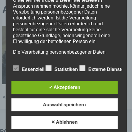
Unternehmens über unsere Internetseite in
Anspruch nehmen möchte, könnte jedoch eine
Affe
Verarbeitung personenbezogener Daten
erforderlich werden. Ist die Verarbeitung
personenbezogener Daten erforderlich und
besteht für eine solche Verarbeitung keine
gesetzliche Grundlage, holen wir generell eine
Einwilligung der betroffenen Person ein.
Die Verarbeitung personenbezogener Daten,
beispielsweise des Namens, der Anschrift, E-Mail-
Adresse oder Telefonnummer einer betroffenen
Essenziell
Statistiken
Externe Dienste
Person, erfolgt stets im Einklang mit der
Datenschutz-Grundverordnung und in
Übereinstimmung mit den für uns geltenden
landesspezifischen Datenschutzbestimmungen.
✓ Akzeptieren
Mittels dieser Datenschutzerklärung möchte unser
Affe
Unternehmen die Öffentlichkeit über Art, Umfang
Auswahl speichern
und Zweck der von uns erhobenen, genutzten und
verarbeiteten personenbezogenen Daten
informieren. Ferner werden betroffene Personen
✕ Ablehnen
mittels dieser Datenschutzerklärung über die ihnen
zustehenden Rechte aufgeklärt.
PARTNER