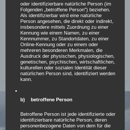
Ein Besuch im Zoo ist immer wieder schön. Er
oder identifizierbare natürliche Person (im
erfreut alt und jung. Zumal, wenn man nicht weit
Folgenden „betroffene Person") beziehen.
Als identifizierbar wird eine natürliche
fahren muss. An einem schönen tag besuchten
Person angesehen, die direkt oder indirekt,
wir bei strahlendem Sonnenschein den Zo in
insbesondere mittels Zuordnung zu einer
Erfurt.Seine stattliche Größe von fast 63 ha
Kennung wie einem Namen, zu einer
Kennnummer, zu Standortdaten, zu einer
macht ihn zu dem drittgrößßten Zoo in
Online-Kennung oder zu einem oder
Deutschland.In ihm finden fast 1000 Tiere aus
mehreren besonderen Merkmalen, die
aller Welt…
Ausdruck der physischen, physiologischen,
genetischen, psychischen, wirtschaftlichen,
KEINE
kulturellen oder sozialen Identität dieser
WEITERLESEN
natürlichen Person sind, identifiziert werden
GIRAFFEN,
kann.
ABER
TROTZDEM
EIN
SCHÖNER
b) betroffene Person
ZOO
Betroffene Person ist jede identifizierte oder
identifizierbare natürliche Person, deren
personenbezogene Daten von dem für die