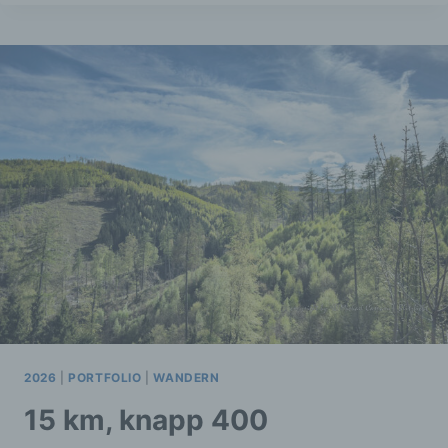
ROLANDSFEST
–
DER
SAMSTAG
2026
|
PORTFOLIO
|
WANDERN
15 km, knapp 400