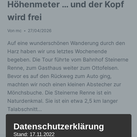
Höhenmeter … und der Kopf
wird frei
Von
mc
27/04/2026
Auf eine wunderschönen Wanderung durch den
Harz haben wir uns letztes Wochenende
begeben. Die Tour führte vom Bahnhof Steinerne
Renne, zum Gasthaus weiter zum Ottofelsen.
Bevor es auf den Rückweg zum Auto ging,
machten wir noch einen kleinen Abstecher zur
Mönchsbuche. Die Steinerne Renne ist ein
Naturdenkmal. Sie ist ein etwa 2,5 km langer
Talabschnitt…
15
WEITERLESEN
Datenschutzerklärung
KM,
Stand: 17.11.2022
KNAPP