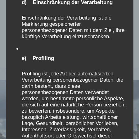
Molly Melone. Molly lebte irgendwann am Ende
d) Einschränkung der Verarbeitung
des 17. Jh. Zu dieser Zeit war es schwer, seinen
Lebensunterhalt zu verdienen. Auch Molly
Einschränkung der Verarbeitung ist die
Markierung gespeicherter
musste ihre Kinder durchbringen. Deshalb
personenbezogener Daten mit dem Ziel, ihre
verkaufte sie am Tag Muscheln und Fische und
künftige Verarbeitung einzuschränken.
ihren Körper in…
DUBLIN
WEITERLESEN
e) Profiling
–
RAUHES
Profiling ist jede Art der automatisierten
KLIMA
Verarbeitung personenbezogener Daten, die
UND
darin besteht, dass diese
TROTZDEM
personenbezogenen Daten verwendet
EINE
werden, um bestimmte persönliche Aspekte,
REISE
die sich auf eine natürliche Person beziehen,
WERT
zu bewerten, insbesondere, um Aspekte
(2)
bezüglich Arbeitsleistung, wirtschaftlicher
Lage, Gesundheit, persönlicher Vorlieben,
Interessen, Zuverlässigkeit, Verhalten,
Aufenthaltsort oder Ortswechsel dieser