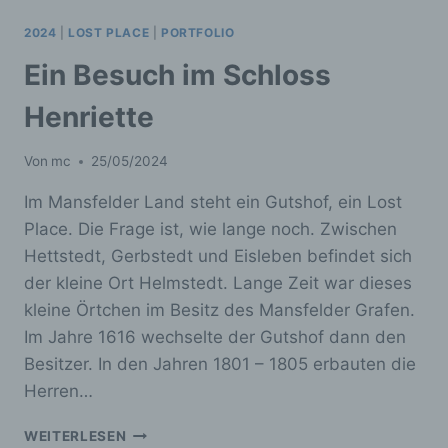
Auftragsverarbeiter ist eine natürliche oder
juristische Person, Behörde, Einrichtung
2024
|
LOST PLACE
|
PORTFOLIO
oder andere Stelle, die personenbezogene
Ein Besuch im Schloss
Daten im Auftrag des Verantwortlichen
verarbeitet.
Henriette
Von
mc
25/05/2024
i) Empfänger
Im Mansfelder Land steht ein Gutshof, ein Lost
Empfänger ist eine natürliche oder
Place. Die Frage ist, wie lange noch. Zwischen
juristische Person, Behörde, Einrichtung
oder andere Stelle, der personenbezogene
Hettstedt, Gerbstedt und Eisleben befindet sich
Daten offengelegt werden, unabhängig
der kleine Ort Helmstedt. Lange Zeit war dieses
davon, ob es sich bei ihr um einen Dritten
kleine Örtchen im Besitz des Mansfelder Grafen.
handelt oder nicht. Behörden, die im
Rahmen eines bestimmten
Im Jahre 1616 wechselte der Gutshof dann den
Untersuchungsauftrags nach dem
Besitzer. In den Jahren 1801 – 1805 erbauten die
Unionsrecht oder dem Recht der
Herren…
Mitgliedstaaten möglicherweise
personenbezogene Daten erhalten, gelten
EIN
jedoch nicht als Empfänger.
WEITERLESEN