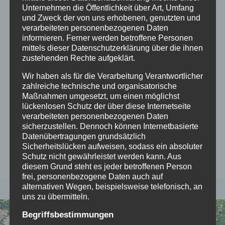
Kurztrip
Unternehmen die Öffentlichkeit über Art, Umfang
und Zweck der von uns erhobenen, genutzten und
Von
mc
20/03/2026
verarbeiteten personenbezogenen Daten
informieren. Ferner werden betroffene Personen
Um sich mal schnell ausruhen zu können, Krft zu
mittels dieser Datenschutzerklärung über die ihnen
tanken und einen Tapetenwechsel zu vollziehen,
zustehenden Rechte aufgeklärt.
ist das kleine Städchen Homberg (Efze) ideal. Mit
Wir haben als für die Verarbeitung Verantwortlicher
seinen wunderschönen kleinen Gassen und alten
zahlreiche technische und organisatorische
Maßnahmen umgesetzt, um einen möglichst
Fachwerkhäusern lädt die Innenstadt zum
lückenlosen Schutz der über diese Internetseite
Bummeln und verweilen ein. Ganz in der Nähe
verarbeiteten personenbezogenen Daten
befindet sich die Hohenburg. 780 erstmals
sicherzustellen. Dennoch können Internetbasierte
Datenübertragungen grundsätzlich
erwähnt, ging die Burg aus einer wehrhaften…
Sicherheitslücken aufweisen, sodass ein absoluter
Schutz nicht gewährleistet werden kann. Aus
HOMBERG
WEITERLESEN
diesem Grund steht es jeder betroffenen Person
–
frei, personenbezogene Daten auch auf
KLEINOD
alternativen Wegen, beispielsweise telefonisch, an
FÜR
uns zu übermitteln.
DEN
KURZTRIP
Begriffsbestimmungen