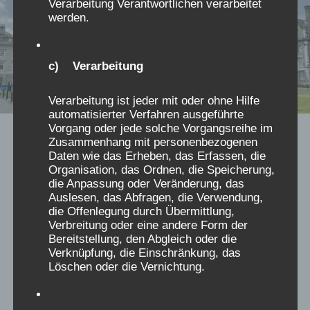
Verarbeitung Verantwortlichen verarbeitet
werden.
c) Verarbeitung
Verarbeitung ist jeder mit oder ohne Hilfe
automatisierter Verfahren ausgeführte
Vorgang oder jede solche Vorgangsreihe im
2024
|
REISEN
Zusammenhang mit personenbezogenen
Daten wie das Erheben, das Erfassen, die
Dublin – rauhes Klima und
Organisation, das Ordnen, die Speicherung,
die Anpassung oder Veränderung, das
trotzdem eine Reise wert (2)
Auslesen, das Abfragen, die Verwendung,
die Offenlegung durch Übermittlung,
Verbreitung oder eine andere Form der
Von
mc
22/06/2024
Bereitstellung, den Abgleich oder die
Verknüpfung, die Einschränkung, das
Hat man sich für einen Dublintrip entschieden,
Löschen oder die Vernichtung.
muss man unbedingt ein paar
Sehenswürdigkeiten anschauen. Eine davon ist