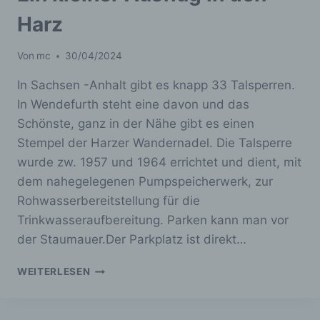
Erklärung oder einer sonstigen eindeutigen
Harz
bestätigenden Handlung, mit der die
betroffene Person zu verstehen gibt, dass
sie mit der Verarbeitung der sie betreffenden
Von
mc
30/04/2024
personenbezogenen Daten einverstanden
ist.
In Sachsen -Anhalt gibt es knapp 33 Talsperren.
In Wendefurth steht eine davon und das
Schönste, ganz in der Nähe gibt es einen
Stempel der Harzer Wandernadel. Die Talsperre
Name und Anschrift des für die Verarbeitung
wurde zw. 1957 und 1964 errichtet und dient, mit
Verantwortlichen
dem nahegelegenen Pumpspeicherwerk, zur
Rohwasserbereitstellung für die
Verantwortlicher im Sinne der Datenschutz-
Grundverordnung, sonstiger in den
Trinkwasseraufbereitung. Parken kann man vor
Mitgliedstaaten der Europäischen Union
der Staumauer.Der Parkplatz ist direkt…
geltenden Datenschutzgesetze und anderer
Bestimmungen mit datenschutzrechtlichem
EIN
WEITERLESEN
Charakter ist die:
KLEINER
AUSFLUG
Blitzlicht
IN