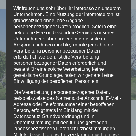
400
Wir freuen uns sehr über Ihr Interesse an unserem
HÖHENMETER
Unternehmen. Eine Nutzung der Internetseiten ist
…
grundsätzlich ohne jede Angabe
UND
personenbezogener Daten möglich. Sofern eine
DER
betroffene Person besondere Services unseres
KOPF
Unternehmens über unsere Internetseite in
WIRD
Anspruch nehmen möchte, könnte jedoch eine
FREI
Verarbeitung personenbezogener Daten
erforderlich werden. Ist die Verarbeitung
personenbezogener Daten erforderlich und
besteht für eine solche Verarbeitung keine
gesetzliche Grundlage, holen wir generell eine
Einwilligung der betroffenen Person ein.
Die Verarbeitung personenbezogener Daten,
beispielsweise des Namens, der Anschrift, E-Mail-
Adresse oder Telefonnummer einer betroffenen
Person, erfolgt stets im Einklang mit der
2026
|
REISEN
Datenschutz-Grundverordnung und in
Homberg – Kleinod für den
Übereinstimmung mit den für uns geltenden
landesspezifischen Datenschutzbestimmungen.
Mittels dieser Datenschutzerklärung möchte unser