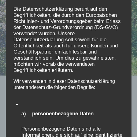
Die Datenschutzerklärung beruht auf den
Begrifflichkeiten, die durch den Europäischen
Richtlinien- und Verordnungsgeber beim Erlass
der Datenschutz-Grundverordnung (DS-GVO)
verwendet wurden. Unsere
Datenschutzerklärung soll sowohl für die
Öffentlichkeit als auch für unsere Kunden und
Geschäftspartner einfach lesbar und
verständlich sein. Um dies zu gewährleisten,
möchten wir vorab die verwendeten
Begrifflichkeiten erläutern.
Wir verwenden in dieser Datenschutzerklärung
2024
unter anderem die folgenden Begriffe:
Keine Giraffen, aber
trotzdem ein schöner Zoo
a) personenbezogene Daten
Von
mc
04/08/2024
Personenbezogene Daten sind alle
Informationen, die sich auf eine identifizierte