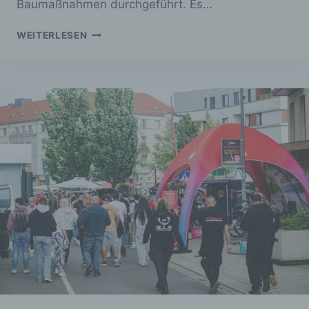
Baumaßnahmen durchgeführt. Es…
EINST
WEITERLESEN
SANATORIUM,
HEUTE
BAUFÄLLIG
UND
VERFALLEN